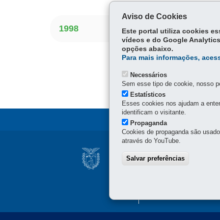
Aviso de Cookies
1998
Este portal utiliza cookies 
vídeos e do Google Analytics
opções abaixo.
Para mais informações, acess
Necessários
Sem esse tipo de cookie, nosso po
Estatísticos
Esses cookies nos ajudam a enten
identificam o visitante.
Propaganda
Cookies de propaganda são usados 
através do YouTube.
Navegação
INSTITUTO DE PE
Salvar preferências
principal
Rua Estados Unidos, 135 
Horário de Atendimento: 
41 3251-2200