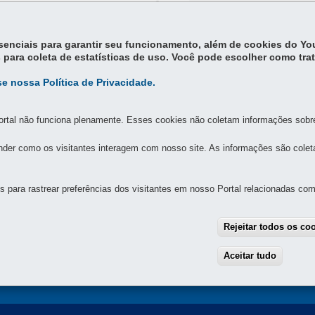
essenciais para garantir seu funcionamento, além de cookies do Y
 para coleta de estatísticas de uso. Você pode escolher como tra
e nossa Política de Privacidade.
2017
rtal não funciona plenamente. Esses cookies não coletam informações sobre 
der como os visitantes interagem com nosso site. As informações são cole
MAPA DO SITE
DENUNCIE CORRUPÇÃO
para rastrear preferências dos visitantes em nosso Portal relacionadas com 
SOS E MEDIDAS DO ESTADO DO PARANÁ
Rejeitar todos os co
- Bacacheri
-
Curitiba
-
PR
MAPA
de segunda a sexta, das 8h às 12h e das 13h às 17h
Aceitar tudo
With