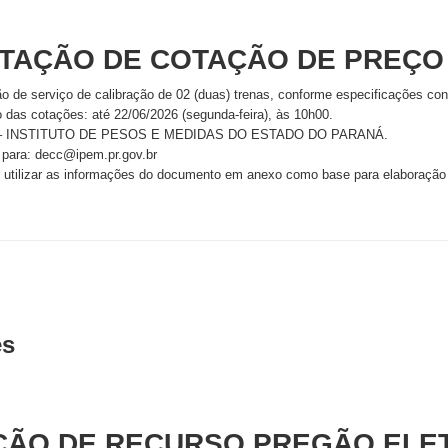
ITAÇÃO DE COTAÇÃO DE PREÇO
ão de serviço de calibração de 02 (duas) trenas, conforme especificações c
 das cotações: até 22/06/2026 (segunda-feira), às 10h00.
 – INSTITUTO DE PESOS E MEDIDAS DO ESTADO DO PARANÁ.
 para: decc@ipem.pr.gov.br
, utilizar as informações do documento em anexo como base para elaboração
es
ÇÃO DE RECURSO PREGÃO ELE