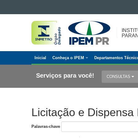
Ir para o conteúdo
INSTITUTO
Ir para a navegação
Ir para a busca
DE
INSTI
Mapa do site
PARA
PESOS
E
MEDIDAS
Inicial
Conheça o IPEM
Departamentos Técnic
DO
Navegação
PARANÁ
principal
Serviços para você!
CONSULTAS
Licitação e Dispensa 
Palavras-chave