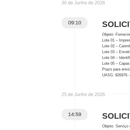
30 de Junho de 2026
09:10
SOLIC
Objeto: Forneci
Lote 01 – Impres
Lote 02 – Carim
Lote 03 – Envelo
Lote 04 – Identi
Lote 05 – Capas
Prazo para envio
UASG: 926976 – 
25 de Junho de 2026
14:59
SOLIC
Objeto: Serviço