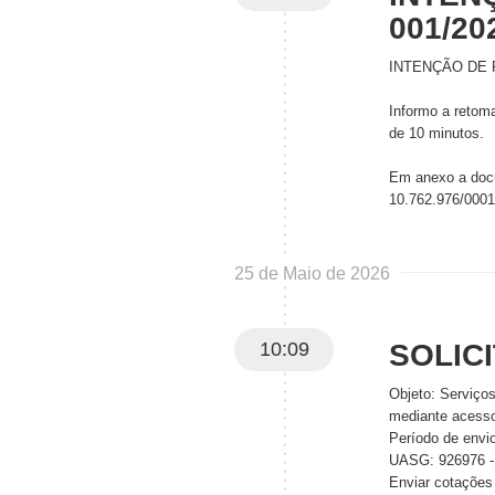
001/20
INTENÇÃO DE 
Informo a retom
de 10 minutos.
Em anexo a do
10.762.976/0001
25 de Maio de 2026
10:09
SOLIC
Objeto: Serviços 
mediante acesso 
Período de envi
UASG: 926976
Enviar cotações