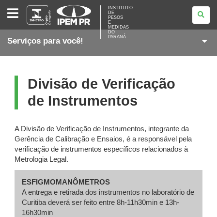
INSTITUTO
INSTITUTO
DE
DE
PESOS
PESOS
E
E
MEDIDAS
DO
MEDIDAS
PARANÁ
Serviços para você!
DO
PARANÁ
Divisão de Verificação
de Instrumentos
A Divisão de Verificação de Instrumentos, integrante da
Gerência de Calibração e Ensaios, é a responsável pela
verificação de instrumentos específicos relacionados à
Metrologia Legal.
ESFIGMOMANÔMETROS
A entrega e retirada dos instrumentos no laboratório de
Curitiba deverá ser feito entre 8h-11h30min e 13h-
16h30min