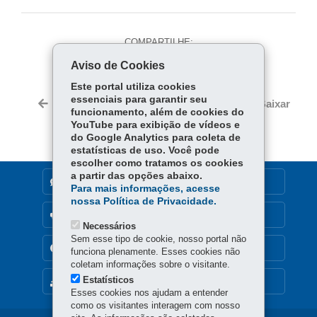
COMPARTILHE:
Aviso de Cookies
Fa
W
ce
ha
Este portal utiliza cookies
Tw
essenciais para garantir seu
bo
ts
Voltar
Início
Imprimir
Baixar
itt
funcionamento, além de cookies do
ok
Ap
YouTube para exibição de vídeos e
er
p
do Google Analytics para coleta de
estatísticas de uso. Você pode
escolher como tratamos os cookies
a partir das opções abaixo.
DENUNCIE CORRUPÇÃO
Para mais informações, acesse
nossa Política de Privacidade.
OUVIDORIA
Necessários
Sem esse tipo de cookie, nosso portal não
TRANSPARÊNCIA INSTITUCIONAL
funciona plenamente. Esses cookies não
coletam informações sobre o visitante.
Estatísticos
MAPA DO SITE
Esses cookies nos ajudam a entender
como os visitantes interagem com nosso