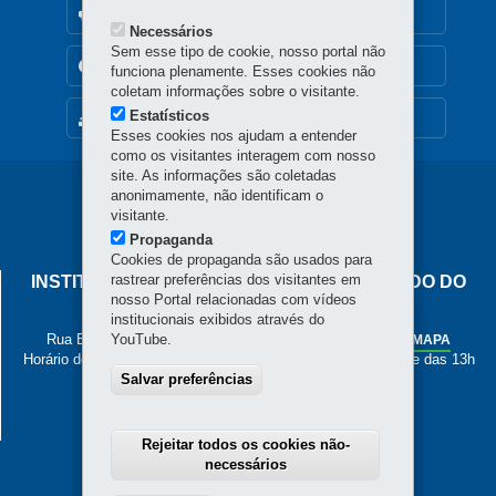
OUVIDORIA
Necessários
Sem esse tipo de cookie, nosso portal não
TRANSPARÊNCIA INSTITUCIONAL
funciona plenamente. Esses cookies não
coletam informações sobre o visitante.
Estatísticos
MAPA DO SITE
Esses cookies nos ajudam a entender
como os visitantes interagem com nosso
site. As informações são coletadas
Navegação
anonimamente, não identificam o
visitante.
principal
Propaganda
Cookies de propaganda são usados para
rastrear preferências dos visitantes em
INSTITUTO DE PESOS E MEDIDAS DO ESTADO DO
nosso Portal relacionadas com vídeos
PARANÁ
institucionais exibidos através do
Rua Estados Unidos, 135 - Bacacheri
YouTube.
-
Curitiba
-
PR
MAPA
Horário de Atendimento: de segunda a sexta, das 8h às 12h e das 13h
Salvar preferências
às 17h
41 3251-2200
Rejeitar todos os cookies não-
necessários