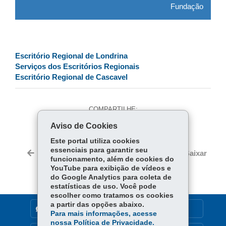
Fundação
Escritório Regional de Londrina
Serviços dos Escritórios Regionais
Escritório Regional de Cascavel
COMPARTILHE:
Aviso de Cookies
Fa
W
ce
ha
Este portal utiliza cookies
Tw
essenciais para garantir seu
bo
ts
Voltar
Início
Imprimir
Baixar
itt
funcionamento, além de cookies do
ok
Ap
YouTube para exibição de vídeos e
er
p
do Google Analytics para coleta de
estatísticas de uso. Você pode
escolher como tratamos os cookies
a partir das opções abaixo.
DENUNCIE CORRUPÇÃO
Para mais informações, acesse
nossa Política de Privacidade.