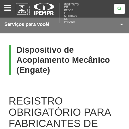
INSTITUTO
INSTITUTO
DE
DE
PESOS
PESOS
E
E
MEDIDAS
DO
MEDIDAS
PARANÁ
Serviços para você!
DO
PARANÁ
Dispositivo de
Acoplamento Mecânico
(Engate)
REGISTRO
OBRIGATÓRIO PARA
FABRICANTES DE