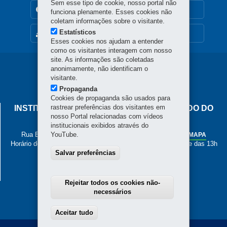
Sem esse tipo de cookie, nosso portal não
TRANSPARÊNCIA INSTITUCIONAL
funciona plenamente. Esses cookies não
coletam informações sobre o visitante.
Estatísticos
MAPA DO SITE
Esses cookies nos ajudam a entender
como os visitantes interagem com nosso
site. As informações são coletadas
Navegação
anonimamente, não identificam o
visitante.
principal
Propaganda
Cookies de propaganda são usados para
rastrear preferências dos visitantes em
INSTITUTO DE PESOS E MEDIDAS DO ESTADO DO
nosso Portal relacionadas com vídeos
PARANÁ
institucionais exibidos através do
Rua Estados Unidos, 135 - Bacacheri
YouTube.
-
Curitiba
-
PR
MAPA
Horário de Atendimento: de segunda a sexta, das 8h às 12h e das 13h
Salvar preferências
às 17h
41 3251-2200
Rejeitar todos os cookies não-
necessários
Aceitar tudo
Withdraw consent