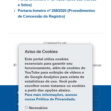
e Selos)
Portaria Inmetro nº 258/2020 (Procedimentos
de Concessão do Registro)
COMPARTILHE:
Aviso de Cookies
Fa
W
ce
ha
Este portal utiliza cookies
Tw
essenciais para garantir seu
bo
ts
Voltar
Início
Imprimir
Baixar
itt
funcionamento, além de cookies do
ok
Ap
YouTube para exibição de vídeos e
er
p
do Google Analytics para coleta de
estatísticas de uso. Você pode
escolher como tratamos os cookies
a partir das opções abaixo.
DENUNCIE CORRUPÇÃO
Para mais informações, acesse
nossa Política de Privacidade.
OUVIDORIA
Necessários