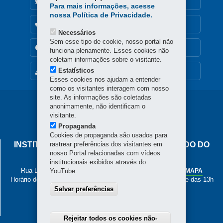
DENUNCIE CORRUPÇÃO
Para mais informações, acesse
nossa Política de Privacidade.
OUVIDORIA
Necessários
Sem esse tipo de cookie, nosso portal não
TRANSPARÊNCIA INSTITUCIONAL
funciona plenamente. Esses cookies não
coletam informações sobre o visitante.
Estatísticos
MAPA DO SITE
Esses cookies nos ajudam a entender
como os visitantes interagem com nosso
site. As informações são coletadas
Navegação
anonimamente, não identificam o
visitante.
principal
Propaganda
Cookies de propaganda são usados para
INSTITUTO DE PESOS E MEDIDAS DO ESTADO DO
rastrear preferências dos visitantes em
nosso Portal relacionadas com vídeos
PARANÁ
institucionais exibidos através do
Rua Estados Unidos, 135 - Bacacheri
-
Curitiba
-
PR
YouTube.
MAPA
Horário de Atendimento: de segunda a sexta, das 8h às 12h e das 13h
às 17h
Salvar preferências
41 3251-2200
Rejeitar todos os cookies não-