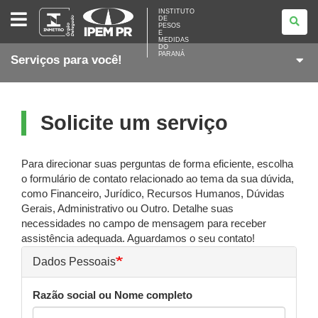
INSTITUTO
INSTITUTO
DE
DE
PESOS
PESOS
E
E
MEDIDAS
DO
MEDIDAS
PARANÁ
Serviços para você!
DO
PARANÁ
Solicite um serviço
Para direcionar suas perguntas de forma eficiente, escolha
o formulário de contato relacionado ao tema da sua dúvida,
como Financeiro, Jurídico, Recursos Humanos, Dúvidas
Gerais, Administrativo ou Outro. Detalhe suas
necessidades no campo de mensagem para receber
assistência adequada. Aguardamos o seu contato!
Dados Pessoais
Razão social ou Nome completo