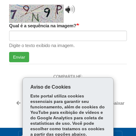
Play
validation
audio
Qual é a sequência na imagem?
Digite o texto exibido na imagem.
Enviar
COMPARTILHE:
Aviso de Cookies
Facebook
WhatsApp
Este portal utiliza cookies
Twitter
essenciais para garantir seu
Voltar
Início
Imprimir
Baixar
funcionamento, além de cookies do
YouTube para exibição de vídeos e
do Google Analytics para coleta de
estatísticas de uso. Você pode
escolher como tratamos os cookies
a partir das opções abaixo.