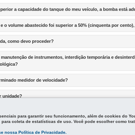
uperior a capacidade do tanque do meu veículo, a bomba está ad
 e o volume abastecido foi superior a 50% (cinquenta por cento)
ida, como devo proceder?
 manutenção de instrumentos, interdição temporária e desinterdi
rológica?
erminado medidor de velocidade?
r unidade?
 nos estabelecimentos que comercializam alimentos a peso?
essenciais para garantir seu funcionamento, além de cookies do Y
 para coleta de estatísticas de uso. Você pode escolher como tra
e nossa Política de Privacidade.