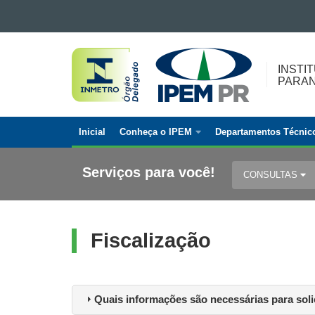
Ir para o conteúdo
INSTITUTO
Ir para a navegação
Ir para a busca
DE
INSTI
Mapa do site
PARA
PESOS
E
MEDIDAS
Inicial
Conheça o IPEM
Departamentos Técnic
DO
Navegação
PARANÁ
principal
Serviços para você!
CONSULTAS
Fiscalização
Quais informações são necessárias para soli