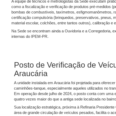
A equipe de técnicos e metrologistas da Sede executam pra
como a fiscalização e verificação de produtos pré-medidos (
bombas de combustíveis, taxímetros, esfigmomanômetros, rad
certificação compulsória (brinquedos, preservativos, pneus, 
material escolar, colchões, entre tantos outros), calibração e
Na Sede se encontram ainda a Ouvidoria e a Corregedoria, e
internas do IPEM-PR.
Posto de Verificação de Veí
Araucária
A unidade instalada em Araucária foi projetada para oferece
caminhões-tanque, especialmente aqueles utilizados no tra
Em operação desde julho de 2024, o posto conta com uma e
quatro vezes maior do que a antiga sede localizada no bairro
Sua localização estratégica, próxima à Refinaria President
área de grande circulação de veículos pesados, facilita o a