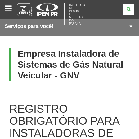
INSTITUTO
INSTITUTO
DE
DE
PESOS
PESOS
E
E
MEDIDAS
DO
MEDIDAS
PARANÁ
Serviços para você!
DO
PARANÁ
Empresa Instaladora de
Sistemas de Gás Natural
Veicular - GNV
REGISTRO
OBRIGATÓRIO PARA
INSTALADORAS DE