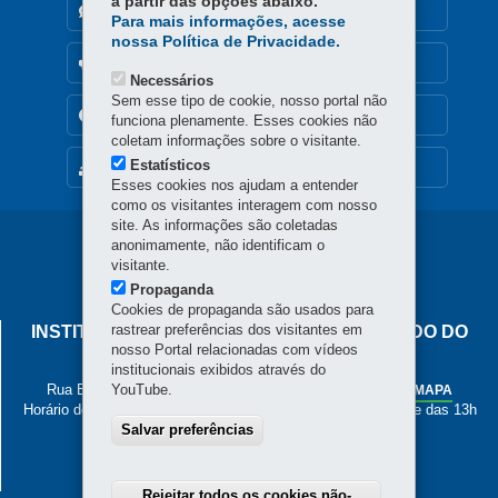
a partir das opções abaixo.
DENUNCIE CORRUPÇÃO
Para mais informações, acesse
nossa Política de Privacidade.
OUVIDORIA
Necessários
Sem esse tipo de cookie, nosso portal não
TRANSPARÊNCIA INSTITUCIONAL
funciona plenamente. Esses cookies não
coletam informações sobre o visitante.
Estatísticos
MAPA DO SITE
Esses cookies nos ajudam a entender
como os visitantes interagem com nosso
site. As informações são coletadas
Navegação
anonimamente, não identificam o
visitante.
principal
Propaganda
Cookies de propaganda são usados para
rastrear preferências dos visitantes em
INSTITUTO DE PESOS E MEDIDAS DO ESTADO DO
nosso Portal relacionadas com vídeos
PARANÁ
institucionais exibidos através do
Rua Estados Unidos, 135 - Bacacheri
YouTube.
-
Curitiba
-
PR
MAPA
Horário de Atendimento: de segunda a sexta, das 8h às 12h e das 13h
Salvar preferências
às 17h
41 3251-2200
Rejeitar todos os cookies não-