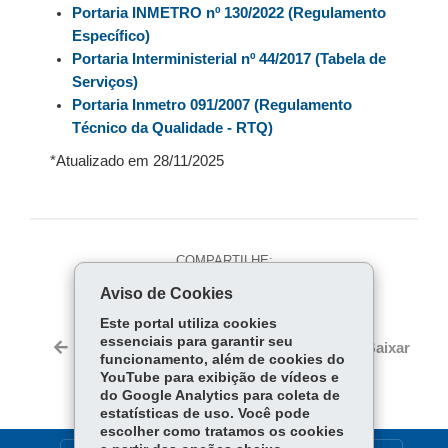
Portaria INMETRO nº 130/2022 (Regulamento
Específico)
Portaria Interministerial nº 44/2017 (Tabela de
Serviços)
Portaria Inmetro 091/2007 (Regulamento
Técnico da Qualidade - RTQ)
*Atualizado em 28/11/2025
COMPARTILHE:
Aviso de Cookies
Fa
W
ce
ha
Este portal utiliza cookies
Tw
essenciais para garantir seu
bo
ts
Voltar
Início
Imprimir
Baixar
itt
funcionamento, além de cookies do
ok
Ap
YouTube para exibição de vídeos e
er
p
do Google Analytics para coleta de
estatísticas de uso. Você pode
escolher como tratamos os cookies