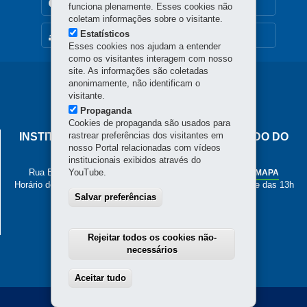
TRANSPARÊNCIA INSTITUCIONAL
funciona plenamente. Esses cookies não
coletam informações sobre o visitante.
Estatísticos
MAPA DO SITE
Esses cookies nos ajudam a entender
como os visitantes interagem com nosso
site. As informações são coletadas
Navegação
anonimamente, não identificam o
visitante.
principal
Propaganda
Cookies de propaganda são usados para
rastrear preferências dos visitantes em
INSTITUTO DE PESOS E MEDIDAS DO ESTADO DO
nosso Portal relacionadas com vídeos
PARANÁ
institucionais exibidos através do
Rua Estados Unidos, 135 - Bacacheri
YouTube.
-
Curitiba
-
PR
MAPA
Horário de Atendimento: de segunda a sexta, das 8h às 12h e das 13h
Salvar preferências
às 17h
41 3251-2200
Rejeitar todos os cookies não-
necessários
Aceitar tudo
Withdraw consent