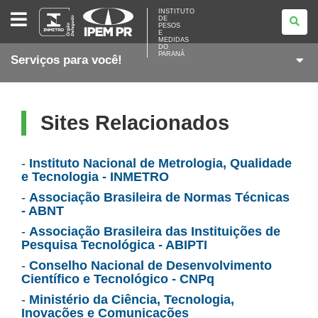
INSTITUTO
INSTITUTO
DE
DE
PESOS
PESOS
E
E
MEDIDAS
DO
MEDIDAS
PARANÁ
Serviços para você!
DO
PARANÁ
Sites Relacionados
-
Instituto Nacional de Metrologia, Qualidade
e Tecnologia - INMETRO
-
Associação Brasileira de Normas Técnicas
- ABNT
-
Associação Brasileira das Instituições de
Pesquisa Tecnológica - ABIPTI
-
Conselho Nacional de Desenvolvimento
Científico e Tecnológico - CNPq
-
Ministério da Ciência, Tecnologia,
Inovações e Comunicações