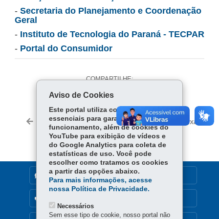
-
Secretaria do Planejamento e Coordenação
Geral
-
Instituto de Tecnologia do Paraná - TECPAR
-
Portal do Consumidor
COMPARTILHE:
Aviso de Cookies
Fa
W
ce
ha
Este portal utiliza cookies
Tw
essenciais para garantir seu
bo
ts
Voltar
Início
Imprimir
Baixar
itt
funcionamento, além de cookies do
ok
Ap
YouTube para exibição de vídeos e
er
p
do Google Analytics para coleta de
estatísticas de uso. Você pode
escolher como tratamos os cookies
a partir das opções abaixo.
DENUNCIE CORRUPÇÃO
Para mais informações, acesse
nossa Política de Privacidade.
OUVIDORIA
Necessários
Sem esse tipo de cookie, nosso portal não