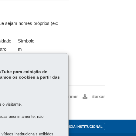
ue sejam nomes próprios (ex:
idade
Símbolo
tro
m
ilograma
kg
gundo
s
ouTube para exibição de
tamos os cookies a partir das
Voltar
Início
Imprimir
Baixar
o visitante.
tadas anonimamente, não
OUVIDORIA
TRANSPARÊNCIA INSTITUCIONAL
vídeos institucionais exibidos