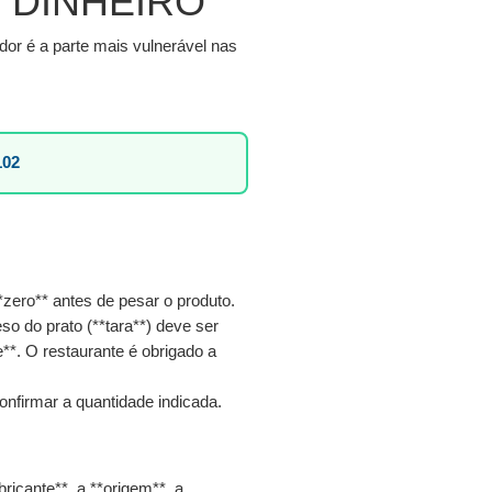
 DINHEIRO
or é a parte mais vulnerável nas
102
*zero** antes de pesar o produto.
so do prato (**tara**) deve ser
*. O restaurante é obrigado a
firmar a quantidade indicada.
bricante**, a **origem**, a