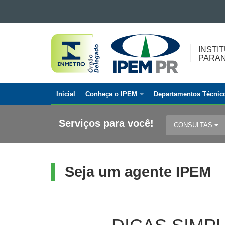
Ir para o conteúdo
INSTITUTO
Ir para a navegação
Ir para a busca
DE
INSTI
Mapa do site
PARA
PESOS
E
MEDIDAS
Inicial
Conheça o IPEM
Departamentos Técnic
DO
Navegação
PARANÁ
principal
Serviços para você!
CONSULTAS
Seja um agente IPEM