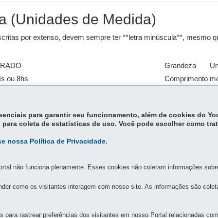
ta (Unidades de Medida)
critas por extenso, devem sempre ter **letra minúscula**, mesmo q
RRADO
Grandeza
Un
Hs ou 8hs
Comprimento
me
0h ou 8:30min
Massa
qu
 seg
Tempo
se
essenciais para garantir seu funcionamento, além de cookies do Y
 para coleta de estatísticas de uso. Você pode escolher como tra
e nossa Política de Privacidade.
rtal não funciona plenamente. Esses cookies não coletam informações sobre 
der como os visitantes interagem com nosso site. As informações são cole
MAPA DO SITE
DENUNCIE CORRUPÇÃO
para rastrear preferências dos visitantes em nosso Portal relacionadas com 