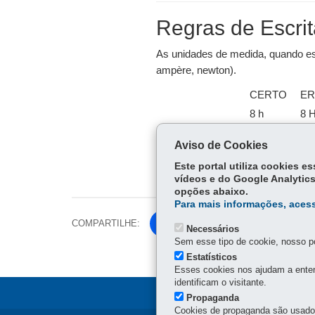
Regras de Escri
As unidades de medida, quando es
ampère, newton).
CERTO
E
8 h
8 
8 h 30 min
8:3
Aviso de Cookies
30 s
30
Este portal utiliza cookies 
vídeos e do Google Analytics
opções abaixo.
Para mais informações, acess
COMPARTILHE:
Fa
Necessários
ce
Sem esse tipo de cookie, nosso po
Tw
bo
Estatísticos
itt
Esses cookies nos ajudam a enten
ok
identificam o visitante.
er
Propaganda
Cookies de propaganda são usados 