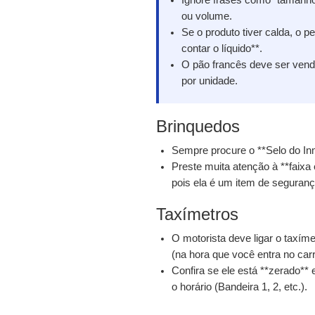
Ignore frases como "tamanho
ou volume.
Se o produto tiver calda, o
contar o líquido**.
O pão francês deve ser vendi
por unidade.
Brinquedos
Sempre procure o **Selo do Inm
Preste muita atenção à **faixa
pois ela é um item de seguranç
Taxímetros
O motorista deve ligar o taxím
(na hora que você entra no carr
Confira se ele está **zerado** 
o horário (Bandeira 1, 2, etc.).