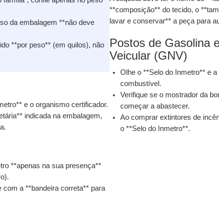
 família"; confie apenas no peso
**composição** do tecido, o **ta
lavar e conservar** a peça para au
 peso da embalagem **não deve
Postos de Gasolina 
do **por peso** (em quilos), não
Veicular (GNV)
Olhe o **Selo do Inmetro** e 
combustível.
Verifique se o mostrador da b
etro** e o organismo certificador.
começar a abastecer.
 etária** indicada na embalagem,
Ao comprar extintores de incên
a.
o **Selo do Inmetro**.
etro **apenas na sua presença**
o).
e com a **bandeira correta** para