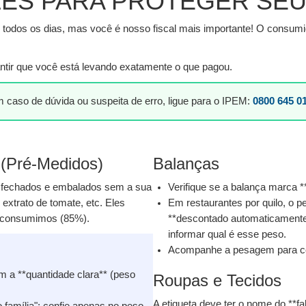
LES PARA PROTEGER SEU
todos os dias, mas você é nosso fiscal mais importante! O consumid
antir que você está levando exatamente o que pagou.
 caso de dúvida ou suspeita de erro, ligue para o IPEM:
0800 645 0
(Pré-Medidos)
Balanças
m fechados e embalados sem a sua
Verifique se a balança marca *
 extrato de tomate, etc. Eles
Em restaurantes por quilo, o pe
e consumimos (85%).
**descontado automaticamente*
informar qual é esse peso.
Acompanhe a pesagem para con
 a **quantidade clara** (peso
Roupas e Tecidos
A etiqueta deve ter o nome do **fa