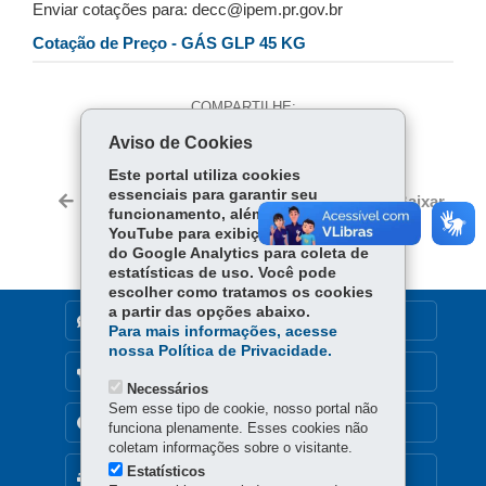
Enviar cotações para: decc@ipem.pr.gov.br
Cotação de Preço - GÁS GLP 45 KG
COMPARTILHE:
Aviso de Cookies
Fa
W
ce
ha
Este portal utiliza cookies
Tw
essenciais para garantir seu
bo
ts
Voltar
Início
Imprimir
Baixar
itt
funcionamento, além de cookies do
ok
Ap
YouTube para exibição de vídeos e
er
p
do Google Analytics para coleta de
estatísticas de uso. Você pode
escolher como tratamos os cookies
a partir das opções abaixo.
DENUNCIE CORRUPÇÃO
Para mais informações, acesse
nossa Política de Privacidade.
OUVIDORIA
Necessários
Sem esse tipo de cookie, nosso portal não
TRANSPARÊNCIA INSTITUCIONAL
funciona plenamente. Esses cookies não
coletam informações sobre o visitante.
Estatísticos
MAPA DO SITE