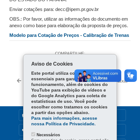
Enviar cotações para: decc@ipem.pr.gov.br
OBS.: Por favor, utilizar as informações do documento em
anexo como base para elaboração da proposta de preços.
Modelo para Cotação de Preços - Calibração de Trenas
COMPARTILHE:
Aviso de Cookies
Fa
W
ce
ha
Este portal utiliza cookies
Tw
essenciais para garantir seu
bo
ts
Voltar
Início
Imprimir
Baixar
itt
funcionamento, além de cookies do
ok
Ap
YouTube para exibição de vídeos e
er
p
do Google Analytics para coleta de
estatísticas de uso. Você pode
escolher como tratamos os cookies
a partir das opções abaixo.
DENUNCIE CORRUPÇÃO
Para mais informações, acesse
nossa Política de Privacidade.
OUVIDORIA
Necessários