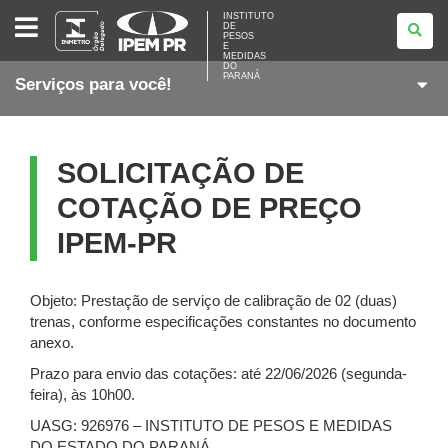
INSTITUTO
INSTITUTO
DE
DE
PESOS
PESOS
E
E
MEDIDAS
DO
MEDIDAS
PARANÁ
Serviços para você!
DO
PARANÁ
SOLICITAÇÃO DE
COTAÇÃO DE PREÇO
IPEM-PR
Objeto: Prestação de serviço de calibração de 02 (duas)
trenas, conforme especificações constantes no documento
anexo.
Prazo para envio das cotações: até 22/06/2026 (segunda-
feira), às 10h00.
UASG: 926976 – INSTITUTO DE PESOS E MEDIDAS
DO ESTADO DO PARANÁ.