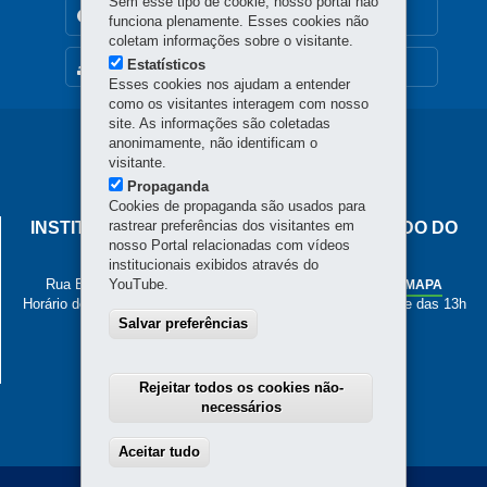
Sem esse tipo de cookie, nosso portal não
TRANSPARÊNCIA INSTITUCIONAL
funciona plenamente. Esses cookies não
coletam informações sobre o visitante.
Estatísticos
MAPA DO SITE
Esses cookies nos ajudam a entender
como os visitantes interagem com nosso
site. As informações são coletadas
Navegação
anonimamente, não identificam o
visitante.
principal
Propaganda
Cookies de propaganda são usados para
rastrear preferências dos visitantes em
INSTITUTO DE PESOS E MEDIDAS DO ESTADO DO
nosso Portal relacionadas com vídeos
PARANÁ
institucionais exibidos através do
Rua Estados Unidos, 135 - Bacacheri
YouTube.
-
Curitiba
-
PR
MAPA
Horário de Atendimento: de segunda a sexta, das 8h às 12h e das 13h
Salvar preferências
às 17h
41 3251-2200
Rejeitar todos os cookies não-
necessários
Aceitar tudo
Withdraw consent