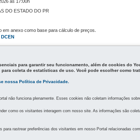
/2026 às 17:00h
DAS DO ESTADO DO PR
to em anexo como base para cálculo de preços.
 - DCEN
essenciais para garantir seu funcionamento, além de cookies do Y
 para coleta de estatísticas de uso. Você pode escolher como tra
e nossa Política de Privacidade.
MAPA DO SITE
DENUNCIE CORRUPÇÃO
rtal não funciona plenamente. Esses cookies não coletam informações sobre 
der como os visitantes interagem com nosso site. As informações são cole
SOS E MEDIDAS DO ESTADO DO PARANÁ
- Bacacheri
-
Curitiba
-
PR
MAPA
de segunda a sexta, das 8h às 12h e das 13h às 17h
para rastrear preferências dos visitantes em nosso Portal relacionadas com 