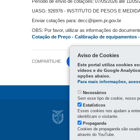
Período de envio de cotações: 07/05/2026 até 11/05
UASG: 926976 - INSTITUTO DE PESOS E MEDI
Enviar cotações para: decc@ipem.pr.gov.br
OBS: Por favor, utilizar as informações do documen
Cotação de Preço - Calibração de equipamentos
Aviso de Cookies
COMPARTILHE:
Fa
Este portal utiliza cookies 
ce
vídeos e do Google Analytics
Tw
opções abaixo.
bo
itt
Para mais informações, acess
ok
er
Necessários
Sem esse tipo de cookie, nosso po
Estatísticos
Navegação
Esses cookies nos ajudam a enten
INSTITUTO DE PE
identificam o visitante.
principal
Rua Estados Unidos, 135 
Propaganda
Horário de Atendimento: 
Cookies de propaganda são usados 
através do YouTube.
41 3251-2200