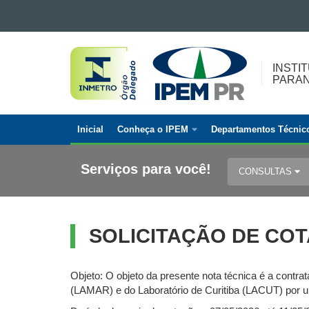
Ir para o conteúdo
INSTITUTO
Ir para a navegação
Ir para a busca
DE
INSTI
Mapa do site
PARA
PESOS
E
MEDIDAS
Inicial
Conheça o IPEM
Departamentos Técnic
DO
Navegação
PARANÁ
principal
Serviços para você!
CONSULTAS
SOLICITAÇÃO DE COT
Objeto: O objeto da presente nota técnica é a contr
(LAMAR) e do Laboratório de Curitiba (LACUT) por um