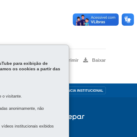
Voltar
Início
Imprimir
Baixar
ouTube para exibição de
tamos os cookies a partir das
OUVIDORIA
TRANSPARÊNCIA INSTITUCIONAL
o visitante.
tadas anonimamente, não
vídeos institucionais exibidos