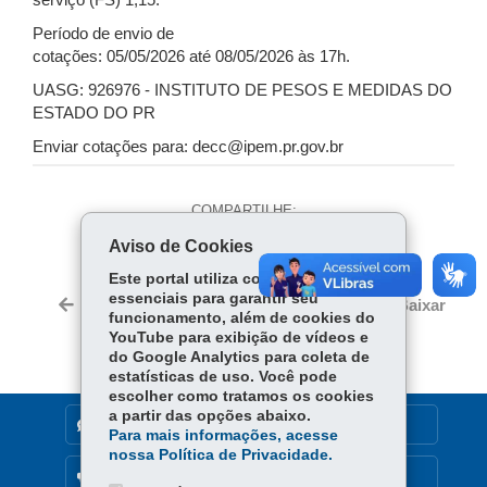
serviço (FS) 1,15.
Período de envio de
cotações: 05/05/2026 até 08/05/2026 às 17h.
UASG: 926976 - INSTITUTO DE PESOS E MEDIDAS DO
ESTADO DO PR
Enviar cotações para: decc@ipem.pr.gov.br
COMPARTILHE:
Aviso de Cookies
Fa
W
ce
ha
Este portal utiliza cookies
Tw
essenciais para garantir seu
bo
ts
Voltar
Início
Imprimir
Baixar
itt
funcionamento, além de cookies do
ok
Ap
YouTube para exibição de vídeos e
er
p
do Google Analytics para coleta de
estatísticas de uso. Você pode
escolher como tratamos os cookies
a partir das opções abaixo.
DENUNCIE CORRUPÇÃO
Para mais informações, acesse
nossa Política de Privacidade.
OUVIDORIA