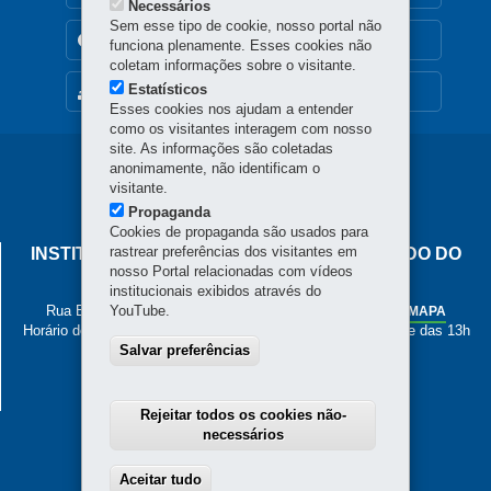
Necessários
Sem esse tipo de cookie, nosso portal não
TRANSPARÊNCIA INSTITUCIONAL
funciona plenamente. Esses cookies não
coletam informações sobre o visitante.
Estatísticos
MAPA DO SITE
Esses cookies nos ajudam a entender
como os visitantes interagem com nosso
site. As informações são coletadas
Navegação
anonimamente, não identificam o
visitante.
principal
Propaganda
Cookies de propaganda são usados para
rastrear preferências dos visitantes em
INSTITUTO DE PESOS E MEDIDAS DO ESTADO DO
nosso Portal relacionadas com vídeos
PARANÁ
institucionais exibidos através do
Rua Estados Unidos, 135 - Bacacheri
YouTube.
-
Curitiba
-
PR
MAPA
Horário de Atendimento: de segunda a sexta, das 8h às 12h e das 13h
Salvar preferências
às 17h
41 3251-2200
Rejeitar todos os cookies não-
necessários
Aceitar tudo
Withdraw consent