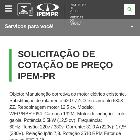
INSTITUTO
INSTITUTO
DE
DE
PESOS
PESOS
E
E
MEDIDAS
DO
MEDIDAS
PARANÁ
Serviços para você!
DO
PARANÁ
SOLICITAÇÃO DE
COTAÇÃO DE PREÇO
IPEM-PR
Objeto: Manutenção corretiva do motor elétrico existente.
Substituição de rolamento 6207 ZZC3 e rolamento 6308
ZZ. Rebobinagem motor 12,5 cv. Modelo:
WEG/NBR7094. Carcaça 132M. Motor de indução – rotor
gaiola. Potência 9,5kW (12,5 cv). Frequência:
60Hz. Tensão: 220v / 380v. Corrente: 31,0 A (220v); 17,9ª
(380V). Relação Ip/In 7,8. Rotação 3510 RPM Fator de