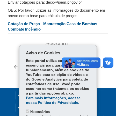
Enviar cotações para: decc@ipem.pr.gov.br
OBS: Por favor, utilizar as informações do documento em
anexo como base para cálculo de preços.
Cotação de Preço - Manutenção Casa de Bombas
Combate Incêndio
COMPARTILHE:
Aviso de Cookies
Fa
W
ce
ha
Este portal utiliza cookies
Tw
essenciais para garantir seu
bo
ts
Voltar
Início
Imprimir
Baixar
itt
funcionamento, além de cookies do
ok
Ap
YouTube para exibição de vídeos e
er
p
do Google Analytics para coleta de
estatísticas de uso. Você pode
escolher como tratamos os cookies
a partir das opções abaixo.
DENUNCIE CORRUPÇÃO
Para mais informações, acesse
nossa Política de Privacidade.
OUVIDORIA
Necessários