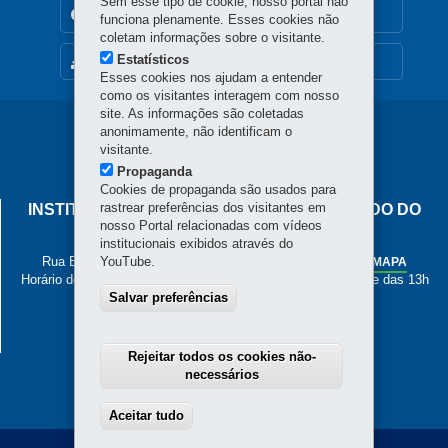
Sem esse tipo de cookie, nosso portal não
TRANSPARÊNCIA INSTITUCIONAL
funciona plenamente. Esses cookies não
coletam informações sobre o visitante.
Estatísticos
MAPA DO SITE
Esses cookies nos ajudam a entender
como os visitantes interagem com nosso
site. As informações são coletadas
Navegação
anonimamente, não identificam o
visitante.
principal
Propaganda
Cookies de propaganda são usados para
rastrear preferências dos visitantes em
INSTITUTO DE PESOS E MEDIDAS DO ESTADO DO
nosso Portal relacionadas com vídeos
PARANÁ
institucionais exibidos através do
Rua Estados Unidos, 135 - Bacacheri
YouTube.
-
Curitiba
-
PR
MAPA
Horário de Atendimento: de segunda a sexta, das 8h às 12h e das 13h
Salvar preferências
às 17h
41 3251-2200
Rejeitar todos os cookies não-
necessários
Aceitar tudo
Withdraw consent