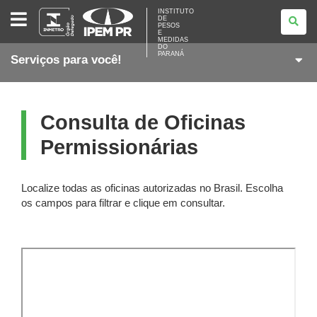
INSTITUTO
INSTITUTO
DE
DE
PESOS
PESOS
E
E
MEDIDAS
DO
MEDIDAS
PARANÁ
Serviços para você!
DO
PARANÁ
Consulta de Oficinas
Permissionárias
Localize todas as oficinas autorizadas no Brasil. Escolha
os campos para filtrar e clique em consultar.