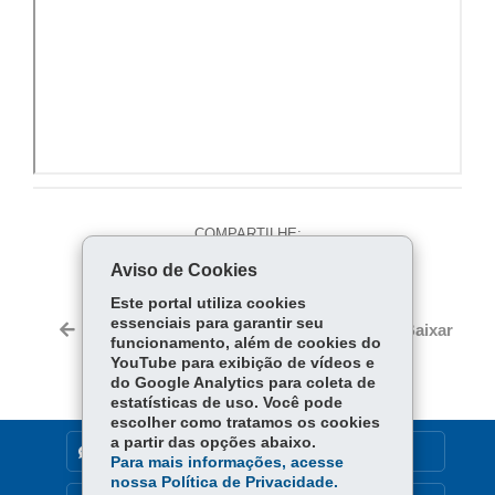
COMPARTILHE:
Aviso de Cookies
Fa
W
ce
ha
Este portal utiliza cookies
Tw
essenciais para garantir seu
bo
ts
Voltar
Início
Imprimir
Baixar
itt
funcionamento, além de cookies do
ok
Ap
YouTube para exibição de vídeos e
er
p
do Google Analytics para coleta de
estatísticas de uso. Você pode
escolher como tratamos os cookies
a partir das opções abaixo.
DENUNCIE CORRUPÇÃO
Para mais informações, acesse
nossa Política de Privacidade.