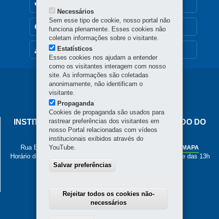
OUVIDORIA
Necessários
Sem esse tipo de cookie, nosso portal não
TRANSPARÊNCIA INSTITUCIONAL
funciona plenamente. Esses cookies não
coletam informações sobre o visitante.
Estatísticos
MAPA DO SITE
Esses cookies nos ajudam a entender
como os visitantes interagem com nosso
site. As informações são coletadas
Navegação
anonimamente, não identificam o
visitante.
principal
Propaganda
Cookies de propaganda são usados para
rastrear preferências dos visitantes em
INSTITUTO DE PESOS E MEDIDAS DO ESTADO DO
nosso Portal relacionadas com vídeos
PARANÁ
institucionais exibidos através do
Rua Estados Unidos, 135 - Bacacheri
YouTube.
-
Curitiba
-
PR
MAPA
Horário de Atendimento: de segunda a sexta, das 8h às 12h e das 13h
Salvar preferências
às 17h
41 3251-2200
Rejeitar todos os cookies não-
necessários