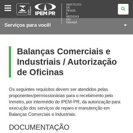
INSTITUTO
INSTITUTO
DE
DE
PESOS
PESOS
E
E
MEDIDAS
DO
MEDIDAS
PARANÁ
Serviços para você!
DO
PARANÁ
Balanças Comerciais e
Industriais / Autorização
de Oficinas
Os seguintes requisitos devem ser atendidos pelas
proponentes/permissionárias para o recebimento pelo
Inmetro, por intermédio do IPEM-PR, da autorização para
execução dos serviços de reparo e manutenção em
Balanças Comerciais e Industriais.
DOCUMENTAÇÃO