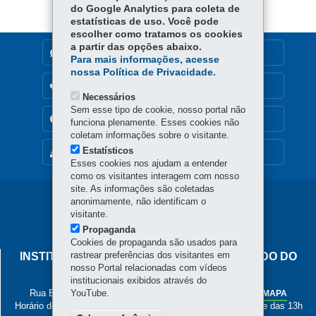
p
do Google Analytics para coleta de
estatísticas de uso. Você pode
escolher como tratamos os cookies
a partir das opções abaixo.
DENUNCIE CORRUPÇÃO
Para mais informações, acesse
nossa Política de Privacidade.
OUVIDORIA
Necessários
Sem esse tipo de cookie, nosso portal não
TRANSPARÊNCIA INSTITUCIONAL
funciona plenamente. Esses cookies não
coletam informações sobre o visitante.
Estatísticos
MAPA DO SITE
Esses cookies nos ajudam a entender
como os visitantes interagem com nosso
site. As informações são coletadas
Navegação
anonimamente, não identificam o
visitante.
principal
Propaganda
Cookies de propaganda são usados para
rastrear preferências dos visitantes em
INSTITUTO DE PESOS E MEDIDAS DO ESTADO DO
nosso Portal relacionadas com vídeos
PARANÁ
institucionais exibidos através do
Rua Estados Unidos, 135 - Bacacheri
YouTube.
-
Curitiba
-
PR
MAPA
Horário de Atendimento: de segunda a sexta, das 8h às 12h e das 13h