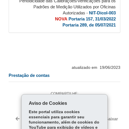
Periodicidade das Calibrações/Verificações para os
Padrões de Medição Utilizados por Oficinas
Autorizadas -
NIT-Dicol-003
NOVA
Portaria 157, 31/03/2022
Portaria 289, de 05/07/2021
atualizado em 19/06/2023
Prestação de contas
COMPARTILHE:
Aviso de Cookies
Fa
W
ce
ha
Este portal utiliza cookies
Tw
essenciais para garantir seu
bo
ts
Voltar
Início
Imprimir
Baixar
itt
funcionamento, além de cookies do
ok
Ap
YouTube para exibição de vídeos e
er