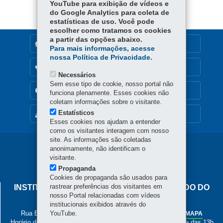
YouTube para exibição de vídeos e
er
p
do Google Analytics para coleta de
estatísticas de uso. Você pode
escolher como tratamos os cookies
a partir das opções abaixo.
DENUNCIE CORRUPÇÃO
Para mais informações, acesse
nossa Política de Privacidade.
OUVIDORIA
Necessários
Sem esse tipo de cookie, nosso portal não
TRANSPARÊNCIA INSTITUCIONAL
funciona plenamente. Esses cookies não
coletam informações sobre o visitante.
Estatísticos
MAPA DO SITE
Esses cookies nos ajudam a entender
como os visitantes interagem com nosso
site. As informações são coletadas
Navegação
anonimamente, não identificam o
visitante.
principal
Propaganda
Cookies de propaganda são usados para
rastrear preferências dos visitantes em
INSTITUTO DE PESOS E MEDIDAS DO ESTADO DO
nosso Portal relacionadas com vídeos
PARANÁ
institucionais exibidos através do
Rua Estados Unidos, 135 - Bacacheri
YouTube.
-
Curitiba
-
PR
MAPA
Horário de Atendimento: de segunda a sexta, das 8h às 12h e das 13h