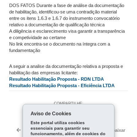
DOS FATOS Durante a fase de análise da documentação
de habilitação, identificou-se uma contradição material
entre os itens 1.6.3 e 1.6.7 do instrumento convocatório
relativo a documentação de qualificação técnica
A diligência e esclarecimento visa garantir a transparência
e competividade ao certame
No link encontra-se o documento na íntegra com a
fundamentação
A seguir a analise da documentação relativa a proposta e
habilitação das empresas licitante:
Resultado Habilitação Proposta - RDN LTDA
Resultado Habilitação Proposta - Eficiência LTDA
COMPARTILHE:
Aviso de Cookies
Fa
W
ce
ha
Este portal utiliza cookies
Tw
essenciais para garantir seu
bo
ts
Voltar
Início
Imprimir
Baixar
itt
funcionamento, além de cookies do
ok
Ap