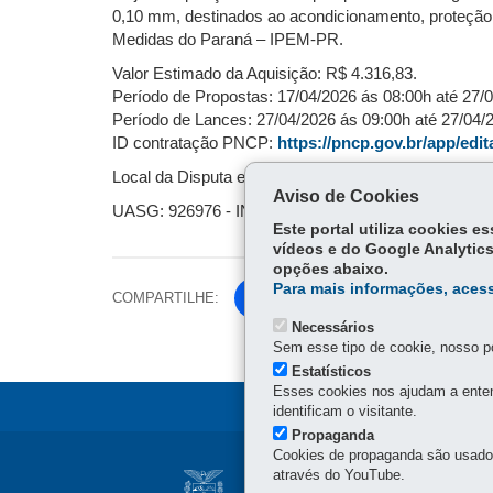
0,10 mm, destinados ao acondicionamento, proteção e
Medidas do Paraná – IPEM-PR.
Valor Estimado da Aquisição: R$ 4.316,83.
Período de Propostas: 17/04/2026 ás 08:00h até 27/
Período de Lances: 27/04/2026 ás 09:00h até 27/04/
ID contratação PNCP:
https://pncp.gov.br/app/edi
Local da Disputa e Aviso: Portal Nacional de Contr
Aviso de Cookies
UASG: 926976 - INSTITUTO DE PESOS E MEDI
Este portal utiliza cookies 
vídeos e do Google Analytics
opções abaixo.
Para mais informações, acess
COMPARTILHE:
Fa
ce
Necessários
Tw
Sem esse tipo de cookie, nosso po
bo
itt
Estatísticos
ok
Esses cookies nos ajudam a enten
er
identificam o visitante.
Propaganda
Cookies de propaganda são usados 
Navegação
através do YouTube.
INSTITUTO DE PE