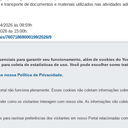
 transporte de documentos e materiais utilizados nas atividades admi
04/2026 às 08:59h
2026 às 15:00h.
tais/76071869000199/2026/9
atações Públicas – PNCP:
DAS DO ESTADO DO PR
essenciais para garantir seu funcionamento, além de cookies do Y
 para coleta de estatísticas de uso. Você pode escolher como tra
e nossa Política de Privacidade.
rtal não funciona plenamente. Esses cookies não coletam informações sobre 
der como os visitantes interagem com nosso site. As informações são cole
MAPA DO SITE
DENUNCIE CORRUPÇÃO
para rastrear preferências dos visitantes em nosso Portal relacionadas com 
SOS E MEDIDAS DO ESTADO DO PARANÁ