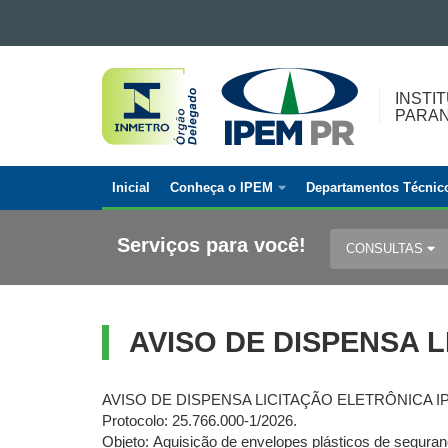
Ir para o conteúdo
INSTITUTO
Ir para a navegação
Ir para a busca
DE
INSTI
Mapa do site
PARA
PESOS
E
MEDIDAS
Inicial
Conheça o IPEM
Departamentos Técnic
DO
Navegação
PARANÁ
principal
Serviços para você!
CONSULTAS
AVISO DE DISPENSA L
AVISO DE DISPENSA LICITAÇÃO ELETRÔNICA IPE
Protocolo: 25.766.000-1/2026.
Objeto: Aquisição de envelopes plásticos de segura