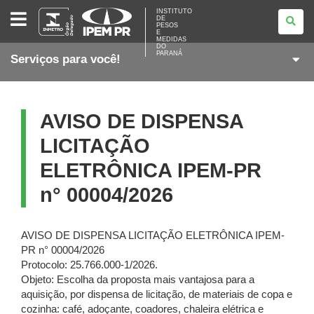
INSTITUTO
INSTITUTO
DE
DE
PESOS
PESOS
E
E
MEDIDAS
DO
MEDIDAS
PARANÁ
Serviços para você!
DO
PARANÁ
AVISO DE DISPENSA
LICITAÇÃO
ELETRÔNICA IPEM-PR
n° 00004/2026
AVISO DE DISPENSA LICITAÇÃO ELETRÔNICA IPEM-
PR n° 00004/2026
Protocolo: 25.766.000-1/2026.
Objeto: Escolha da proposta mais vantajosa para a
aquisição, por dispensa de licitação, de materiais de copa e
cozinha: café, adoçante, coadores, chaleira elétrica e