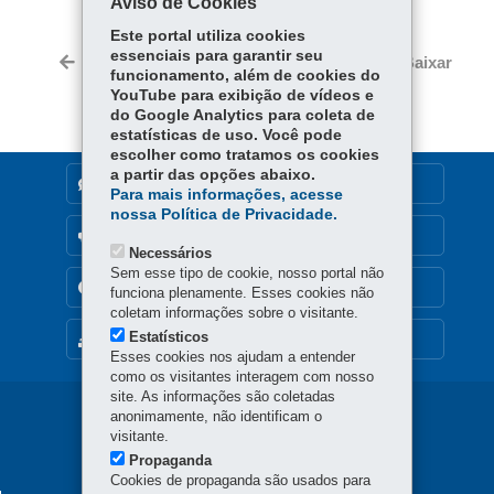
Aviso de Cookies
Fa
W
ce
ha
Este portal utiliza cookies
Tw
essenciais para garantir seu
bo
ts
Voltar
Início
Imprimir
Baixar
itt
funcionamento, além de cookies do
ok
Ap
YouTube para exibição de vídeos e
er
p
do Google Analytics para coleta de
estatísticas de uso. Você pode
escolher como tratamos os cookies
a partir das opções abaixo.
DENUNCIE CORRUPÇÃO
Para mais informações, acesse
nossa Política de Privacidade.
OUVIDORIA
Necessários
Sem esse tipo de cookie, nosso portal não
TRANSPARÊNCIA INSTITUCIONAL
funciona plenamente. Esses cookies não
coletam informações sobre o visitante.
Estatísticos
MAPA DO SITE
Esses cookies nos ajudam a entender
como os visitantes interagem com nosso
site. As informações são coletadas
Navegação
anonimamente, não identificam o
visitante.
principal
Propaganda
Cookies de propaganda são usados para