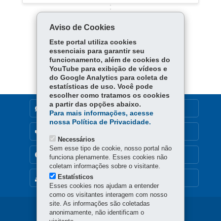
Aviso de Cookies
Este portal utiliza cookies
essenciais para garantir seu
Carregar mais
funcionamento, além de cookies do
YouTube para exibição de vídeos e
do Google Analytics para coleta de
estatísticas de uso. Você pode
escolher como tratamos os cookies
a partir das opções abaixo.
DENUNCIE CORRUPÇÃO
Para mais informações, acesse
nossa Política de Privacidade.
OUVIDORIA
Necessários
Sem esse tipo de cookie, nosso portal não
TRANSPARÊNCIA INSTITUCIONAL
funciona plenamente. Esses cookies não
coletam informações sobre o visitante.
Estatísticos
MAPA DO SITE
Esses cookies nos ajudam a entender
como os visitantes interagem com nosso
site. As informações são coletadas
Navegação
anonimamente, não identificam o