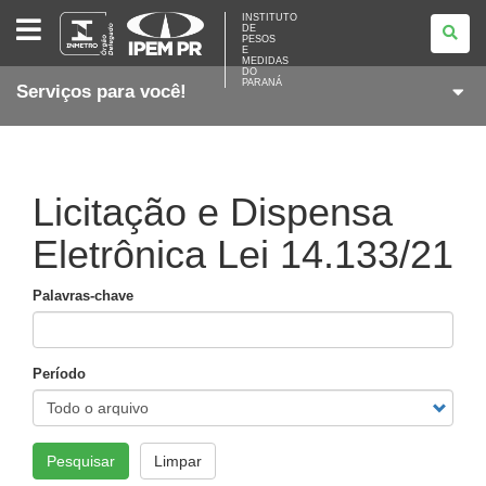
INSTITUTO
INSTITUTO
DE
DE
PESOS
PESOS
E
E
MEDIDAS
DO
MEDIDAS
PARANÁ
Serviços para você!
DO
PARANÁ
Licitação e Dispensa
Eletrônica Lei 14.133/21
Palavras-chave
Período
Pesquisar
Limpar